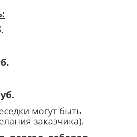
:
.
б.
уб.
еседки могут быть
елания заказчика).