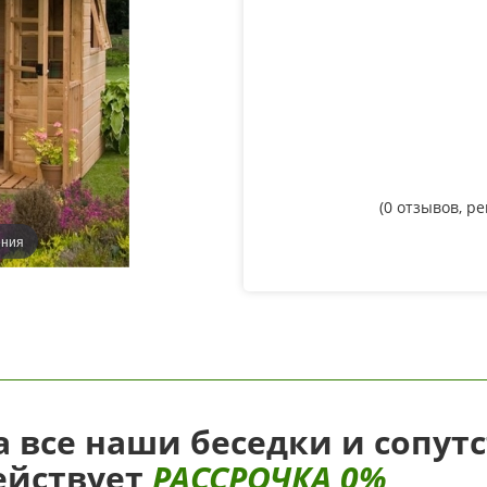
(
0
отзывов, р
ения
а все наши беседки и сопут
ействует
РАССРОЧКА 0%