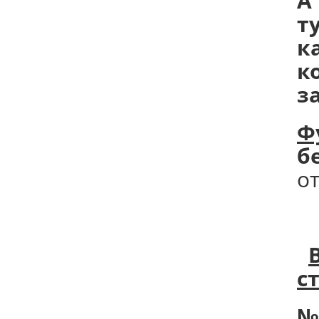
А
т
к
к
з
Ф
б
о
с
№