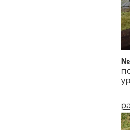
№
п
у
р