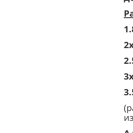
Р
1.
2х
2.
3х
3.
(
и