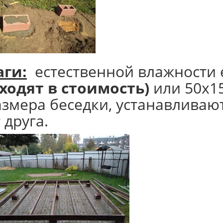
аги:
естественной влажности е
входят в стоимость)
или 50х1
азмера беседки, устанавливают
 друга.