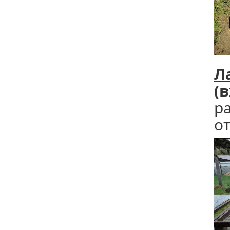
Л
(
р
от