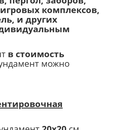
, пергол, заборов,
х игровых комплексов,
ль, и других
индивидуальным
нт
в стоимость
фундамент можно
нтировочная
ундамент
20х20
см.