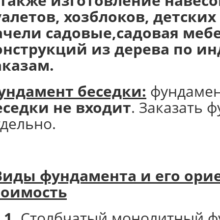
 также изготовление навесов
уалетов, хозблоков, детски
ачели садовые,садовая мебе
онструкций из дерева по 
аказам.
ундамент беседки:
фундаме
еседки не входит
. Заказать 
тдельно.
Виды фундамента и его
орие
тоимость
 1.
Столбчатый монолитный ф