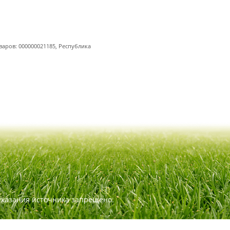
варов: 000000021185, Республика
указания источника запрещено.