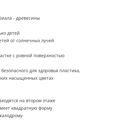
риала - древесины
ько детей
етей от солнечных лучей
частке с ровной поверхностью
 безопасного для здоровья пластика,
ьких насыщенных цветах
ходятся на втором этаже
имеет квадратную форму
скалодрому