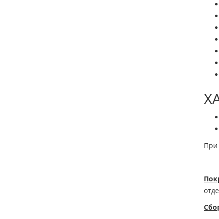
Х
При 
Пок
отде
Сбо