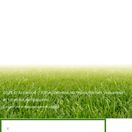
2021
©
Art-wood |
Копирование материалов без указания
источника запрещено.
Создание и продвижение сайта
×