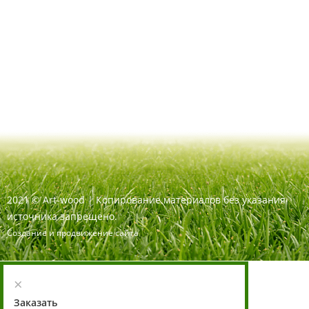
2021
©
Art-wood |
Копирование материалов без указания
источника запрещено.
Создание и продвижение сайта
×
Заказать