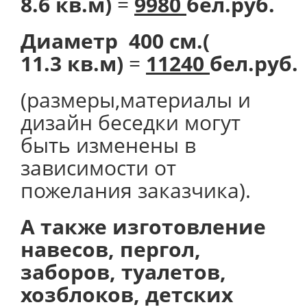
8.6 кв.м)
=
9980
бел.руб.
Диаметр 400 см.(
11.3 кв.м)
=
11240
бел.руб.
(размеры,материалы и
дизайн беседки могут
быть изменены в
зависимости от
пожелания заказчика).
А также изготовление
навесов, пергол,
заборов, туалетов,
хозблоков, детских